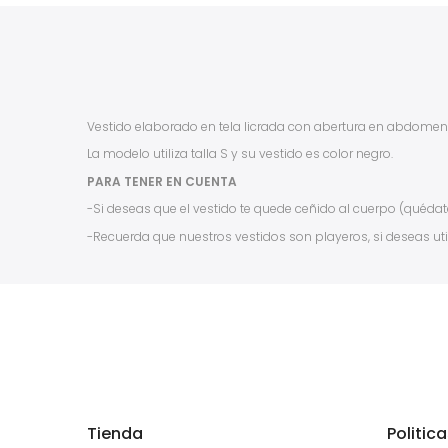
Vestido elaborado en tela licrada con abertura en abdomen,
La modelo utiliza talla S y su vestido es color negro.
PARA TENER EN CUENTA
-Si deseas que el vestido te quede ceñido al cuerpo (quédate
-Recuerda que nuestros vestidos son playeros, si deseas uti
Tienda
Politic