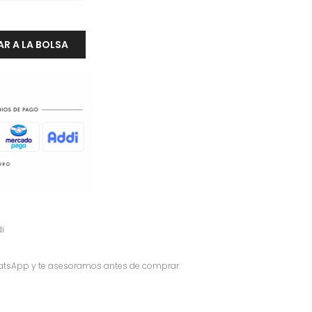
R A LA BOLSA
i
atsApp y te asesoramos antes de comprar.