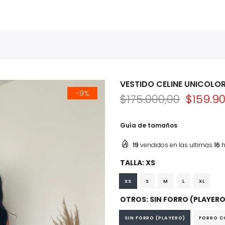
VESTIDO CELINE UNICOLO
-9%
$175.000,00
$159.90
Guía de tamaños
19
vendidos en las ultimas
16
h
TALLA:
XS
XS
S
M
L
XL
OTROS:
SIN FORRO (PLAYERO
SIN FORRO (PLAYERO)
FORRO C