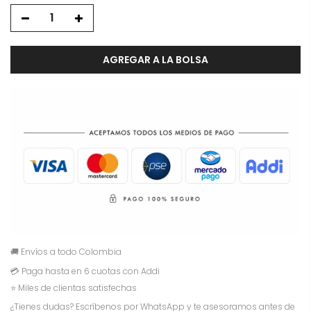
AGREGAR A LA BOLSA
🚚 Envíos a todo Colombia
💳 Paga hasta en 6 cuotas con Addi
⭐ Miles de clientas satisfechas
¿Tienes dudas? Escríbenos por WhatsApp y te asesoramos antes de