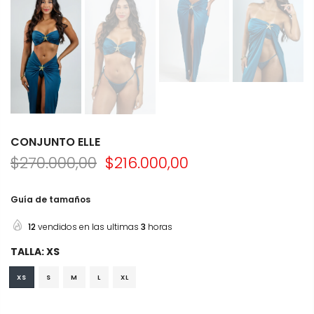
CONJUNTO ELLE
$270.000,00
$216.000,00
Guía de tamaños
12
vendidos en las ultimas
3
horas
TALLA:
XS
XS
S
M
L
XL