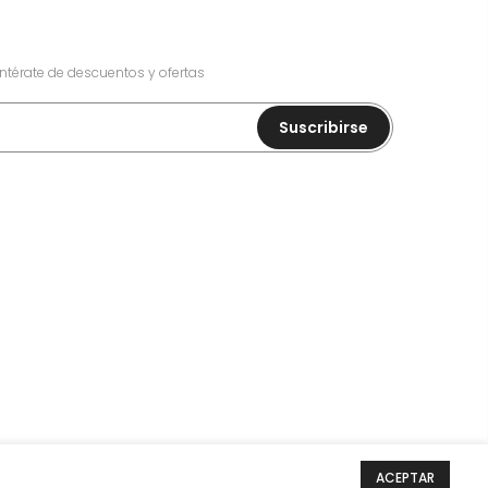
entérate de descuentos y ofertas
Suscribirse
ACEPTAR
uso y el aviso de privacidad