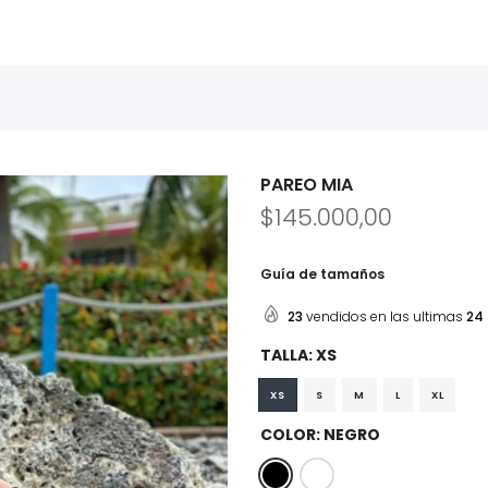
PAREO MIA
$145.000,00
Guía de tamaños
23
vendidos en las ultimas
24
TALLA:
XS
XS
S
M
L
XL
COLOR:
NEGRO