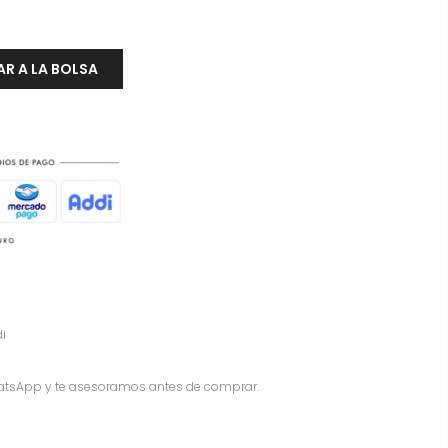
R A LA BOLSA
i
atsApp y te asesoramos antes de comprar.